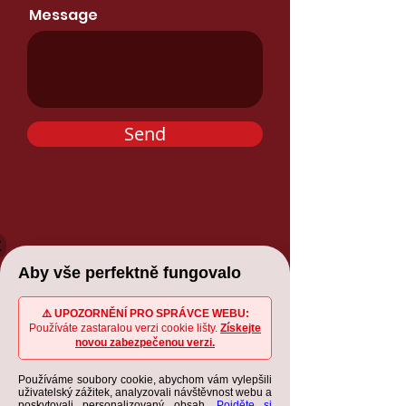
Message
Send
X
Aby vše perfektně fungovalo
⚠️ UPOZORNĚNÍ PRO SPRÁVCE WEBU:
Používáte zastaralou verzi cookie lišty.
Získejte
novou zabezpečenou verzi.
Používáme soubory cookie, abychom vám vylepšili
uživatelský zážitek, analyzovali návštěvnost webu a
poskytovali personalizovaný obsah.
Pojděte si