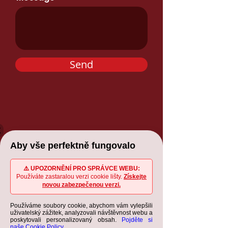
Send
X
Aby vše perfektně fungovalo
⚠️ UPOZORNĚNÍ PRO SPRÁVCE WEBU:
Používáte zastaralou verzi cookie lišty.
Získejte
novou zabezpečenou verzi.
Používáme soubory cookie, abychom vám vylepšili
uživatelský zážitek, analyzovali návštěvnost webu a
poskytovali personalizovaný obsah.
Pojděte si
naše Cookie Policy.