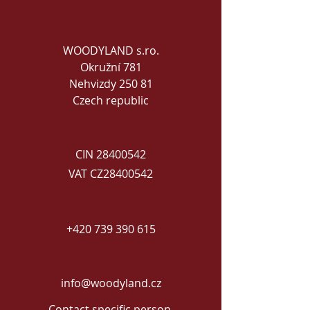
WOODYLAND s.ro.
Okružní 781
Nehvizdy 250 81
Czech republic
CIN
28400542
VAT CZ28400542
+420 739 390 615
info@woodyland.cz
Contact specific person