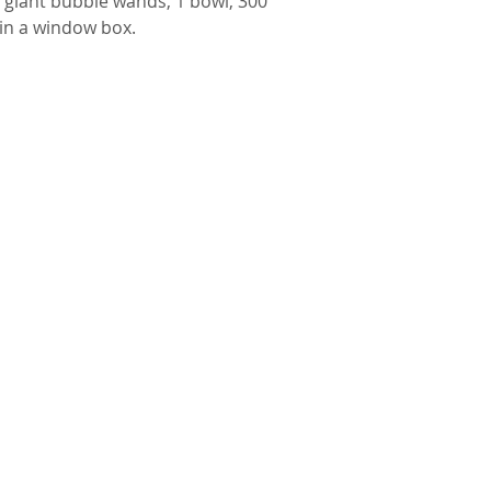
 giant bubble wands, 1 bowl, 300 
 in a window box.