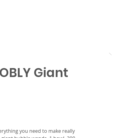
Brands
About us
Awards
OBLY Giant
erything you need to make really 