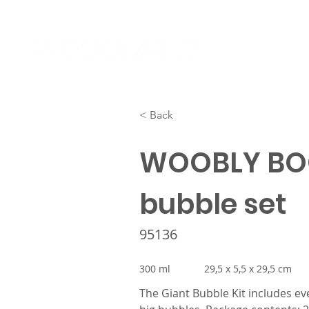
< Back
WOOBLY BO
bubble set
95136
300 ml
29,5 x 5,5 x 29,5 cm
The Giant Bubble Kit includes ev