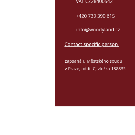
VAT CZ28400542
+420 739 390 615
info@woodyland.cz
Contact specific person
Contact specific person
zapsaná u Městského soudu
v Praze, oddíl C, vložka 138835