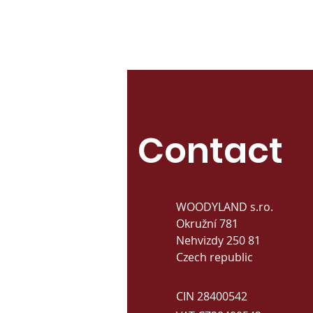
Contact
WOODYLAND s.ro.
Okružní 781
Nehvizdy 250 81
Czech republic
CIN 28400542​