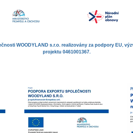
nosti WOODYLAND s.r.o. realizovány za podpory EU, výzva č
projektu 0461001367.