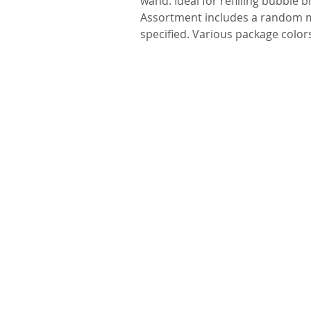
wand. Ideal for refilling bubble 
Assortment includes a random mi
specified. Various package color