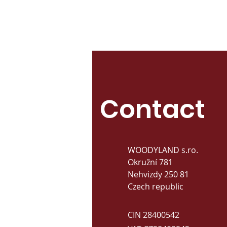
Contact
WOODYLAND s.ro.
Okružní 781
Nehvizdy 250 81
Czech republic
CIN 28400542​