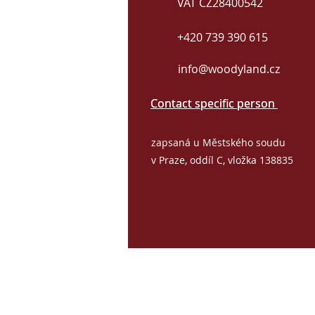
VAT CZ28400542
+420 739 390 615
info@woodyland.cz
Contact specific person
Contact specific person
zapsaná u Městského soudu
v Praze, oddíl C, vložka 138835