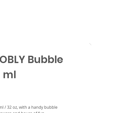
Brands
About us
Awards
OBLY Bubble
6 ml
 ml / 32 oz, with a handy bubble 