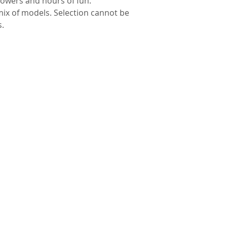
blowers and hours of fun. 
x of models. Selection cannot be 
s.