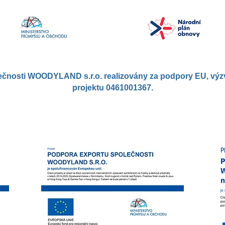
nosti WOODYLAND s.r.o. realizovány za podpory EU, výzva č
projektu 0461001367.