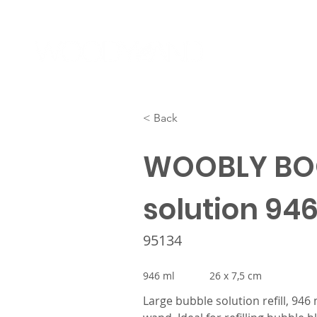
< Back
WOOBLY BO
solution 94
95134
946 ml
26 x 7,5 cm
Large bubble solution refill, 946