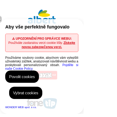
X
Aby vše perfektně fungovalo
⚠️ UPOZORNĚNÍ PRO SPRÁVCE WEBU:
Používáte zastaralou verzi cookie lišty.
Získejte
novou zabezpečenou verzi.
Používáme soubory cookie, abychom vám vylepšili
uživatelský zážitek, analyzovali návštěvnost webu a
poskytovali personalizovaný obsah.
Pojděte si
naše Cookie Policy.
Povolit cookies
Vybrat cookies
WONDER WEB spol. s r.o.