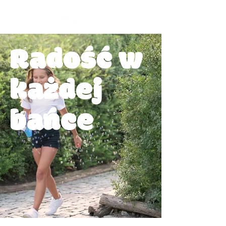
Radość w
każdej
bańce